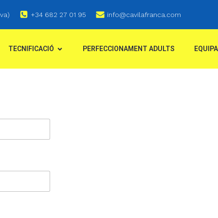
va)
+34 682 27 01 95
info@cavilafranca.com
TECNIFICACIÓ
PERFECCIONAMENT ADULTS
EQUIPA